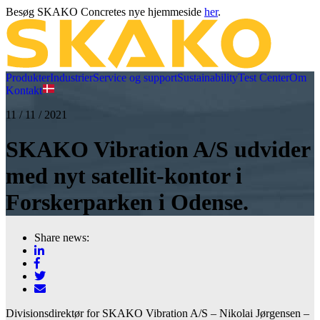
Besøg SKAKO Concretes nye hjemmeside
her
.
Produkter
Industrier
Service og support
Sustainability
Test Center
Om
Kontakt
11 / 11 / 2021
SKAKO Vibration A/S udvider
med nyt satellit-kontor i
Forskerparken i Odense.
Share news:
Divisionsdirektør for SKAKO Vibration A/S – Nikolai Jørgensen –