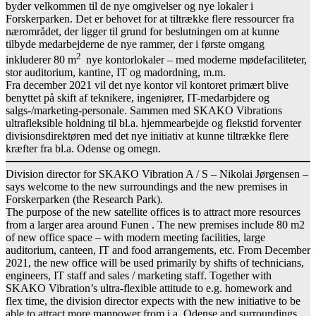
byder velkommen til de nye omgivelser og nye lokaler i
Forskerparken. Det er behovet for at tiltrække flere ressourcer fra
nærområdet, der ligger til grund for beslutningen om at kunne
tilbyde medarbejderne de nye rammer, der i første omgang
2
inkluderer 80 m
nye kontorlokaler – med moderne mødefaciliteter,
stor auditorium, kantine, IT og madordning, m.m.
Fra december 2021 vil det nye kontor vil kontoret primært blive
benyttet på skift af teknikere, ingeniører, IT-medarbjdere og
salgs-/marketing-personale. Sammen med SKAKO Vibrations
ultrafleksible holdning til bl.a. hjemmearbejde og flekstid forventer
divisionsdirektøren med det nye initiativ at kunne tiltrække flere
kræfter fra bl.a. Odense og omegn.
Division director for SKAKO Vibration A / S – Nikolai Jørgensen –
says welcome to the new surroundings and the new premises in
Forskerparken (the Research Park).
The purpose of the new satellite offices is to attract more resources
from a larger area around Funen . The new premises include 80 m2
of new office space – with modern meeting facilities, large
auditorium, canteen, IT and food arrangements, etc. From December
2021, the new office will be used primarily by shifts of technicians,
engineers, IT staff and sales / marketing staff. Together with
SKAKO Vibration’s ultra-flexible attitude to e.g. homework and
flex time, the division director expects with the new initiative to be
able to attract more manpower from i.a. Odense and surroundings.