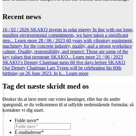
Recent news
16 / 02 / 2026
SKAKO invests in solar energy
In line with our long-
standing environmental commitments, we have taken a significant
step...
Learn more
28 / 06 / 2023
60 years with vibratory equipment,
machinery for the concrete industry, quality, and a strong workplace
culture
Quality, responsibility, and respect: Those are some of the
key values that permeate SKAKO...
Learn more
21 / 06 / 2023
SKAKO’s Deputy Chairman turns 60 five days before SKAKO
Our Deputy Chairman Lars Tveen will be celebrating his 60th
birthday on 26 June 2023. In h...
Learn more
Tag det næste skridt med os
Ønsker du at lære mere om vores løsninger, eller har du andre
spørgsmål, er du velkommen til at udfylde nedenstående formular, så
kontakter vi dig snart.
Fulde navn
*
E-mailadresse
*